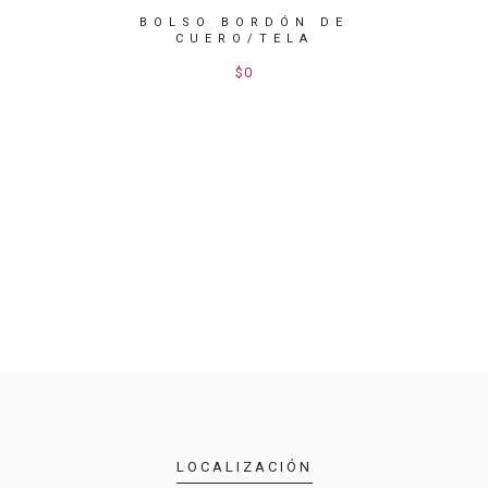
CO DE
BOLSO BORDÓN DE
BOL
ELA
CUERO/TELA
$0
LOCALIZACIÓN