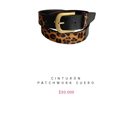
CUERO
CINTURÓN
C
OMBRE
PATCHWORK CUERO
PATCH
PELO LEOP...
P
$30.000