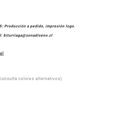
Producción a pedido, impresión logo.
il: biturriaga@xonadiseno.cl
al
consulta colores alternativos).