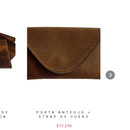
DE
PORTA ANTEOJO +
JO
A.
STRAP DE CUERO
$17.250