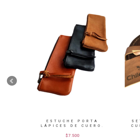
S
ESTUCHE PORTA
SET
MESA
LÁPICES DE CUERO.
CUE
$7.500