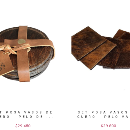
 POSA VASOS DE
SET POSA VASOS 
RO - PELO DE ...
CUERO - PELO VAC
$29.450
$29.800