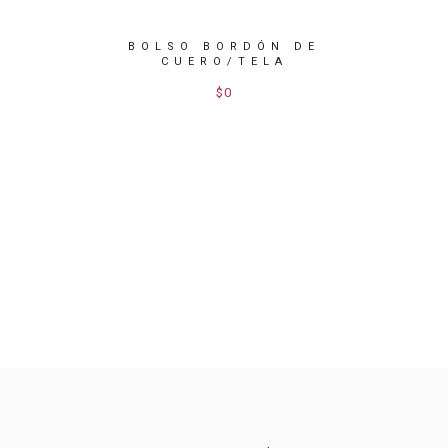
UERO/
BOLSO BORDÓN DE
BOL
LL
CUERO/TELA
$0