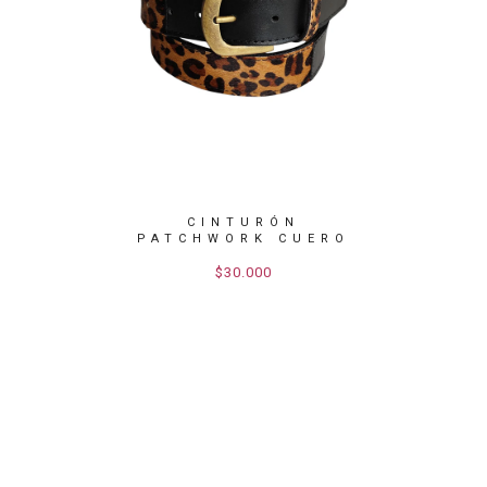
CUERO
CINTURÓN
C
OMBRE
PATCHWORK CUERO
PATCH
PELO LEOP...
P
$30.000