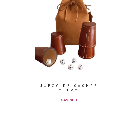
DE
JUEGO DE CACHOS
JUEGO
IPES
CUERO
ERO
$49.800