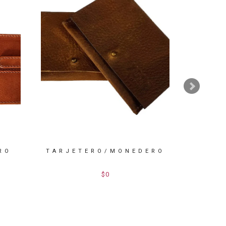
RO
TARJETERO/MONEDERO
TAR
$0