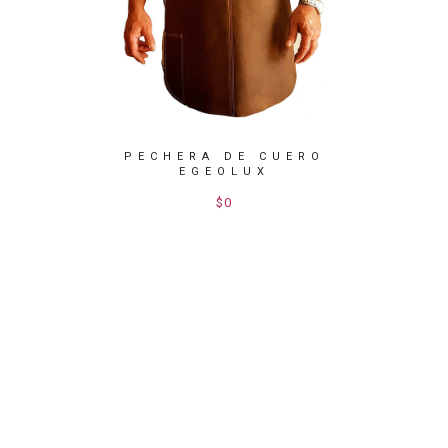
JEANS /
PECHERA DE CUERO
MAND
EGEOLUX
$0