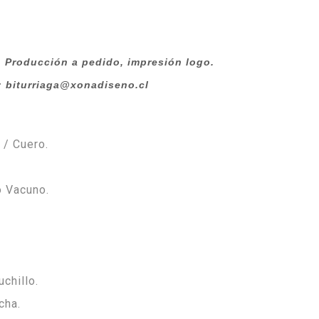
roducción a pedido, impresión logo.
: biturriaga@xonadiseno.cl
 / Cuero.
o Vacuno.
uchillo.
cha.