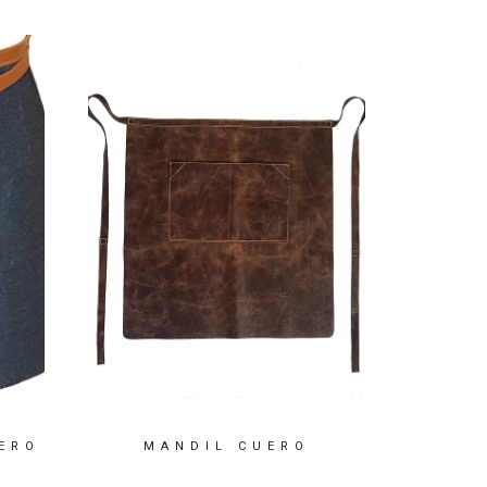
ERO
MANDIL CUERO
PEC