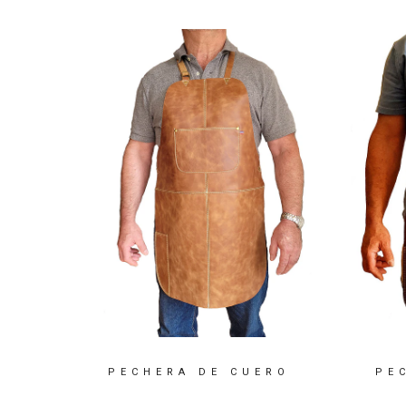
O
PECHERA DE CUERO
PE