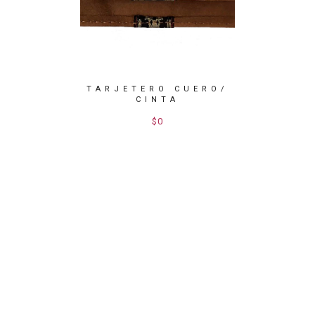
TARJETERO CUERO/
TARJ
CINTA
ONEDERO
$0