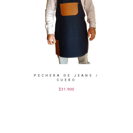
 CUERO
PECHERA DE JEANS /
PECHE
CUERO
$31.900