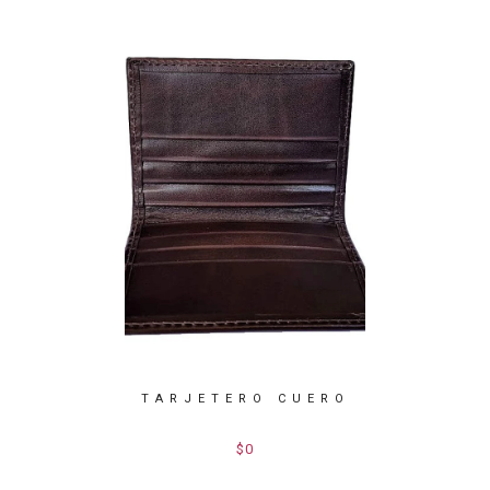
CUERO/
TARJETERO CUERO
BILLET
$0