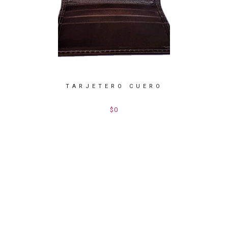
TARJETERO CUERO
BILLET
ONEDERO
$0