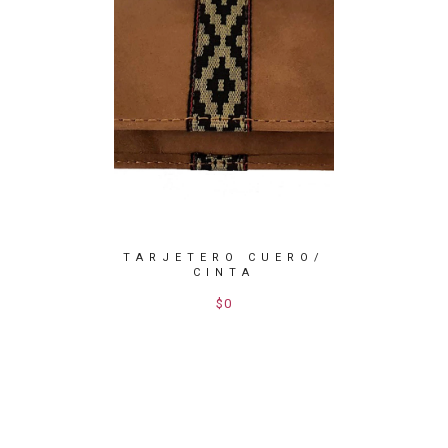
TARJETERO CUERO/
TARJ
CINTA
ONEDERO
$0