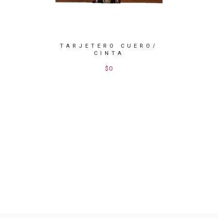
TARJETERO CUERO/
TARJ
CINTA
ONEDERO
$0