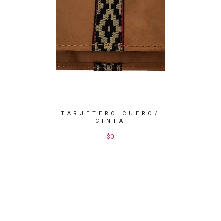
TARJETERO CUERO/
TARJ
CINTA
ONEDERO
$0