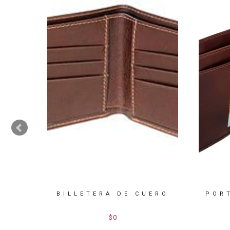
E DE
BILLETERA DE CUERO
POR
R
$0