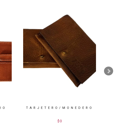
RO
TARJETERO/MONEDERO
TAR
$0