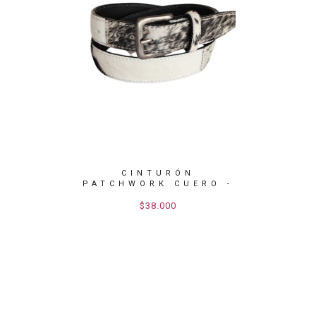
CUERO
CINTURÓN
C
OMBRE
PATCHWORK CUERO -
PAT
PELO VA...
CUER
$38.000