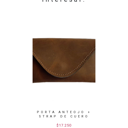
SOS DE
PORTA ANTEOJO +
JOYE
 VACA.
STRAP DE CUERO
$17.250