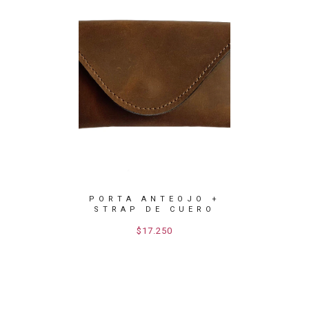
SOS DE
PORTA ANTEOJO +
JOYE
 VACA.
STRAP DE CUERO
$17.250