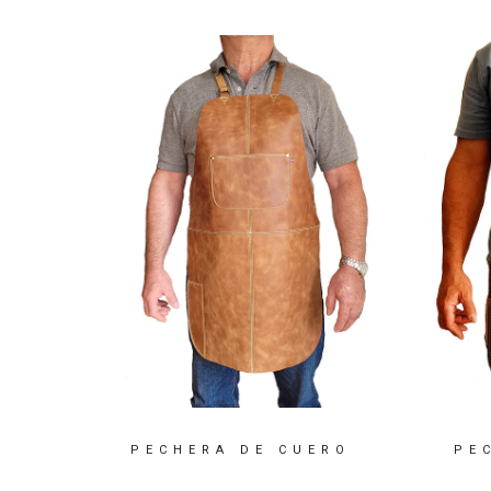
O
PECHERA DE CUERO
PE