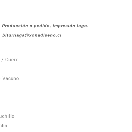
roducción a pedido, impresión logo.
: biturriaga@xonadiseno.cl
 / Cuero.
o Vacuno.
uchillo.
cha.