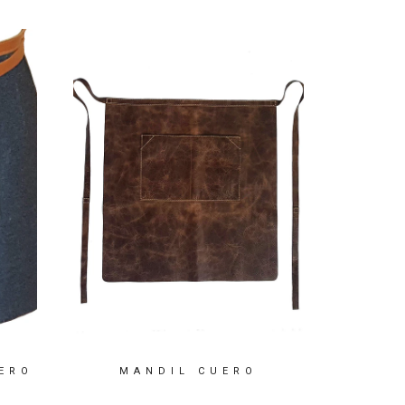
ERO
MANDIL CUERO
PEC