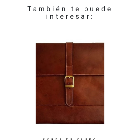
También te puede
interesar:
OOK DE
SOBRE DE CUERO
SOBR