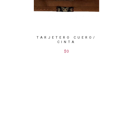
TARJETERO CUERO/
TARJ
CINTA
ONEDERO
$0